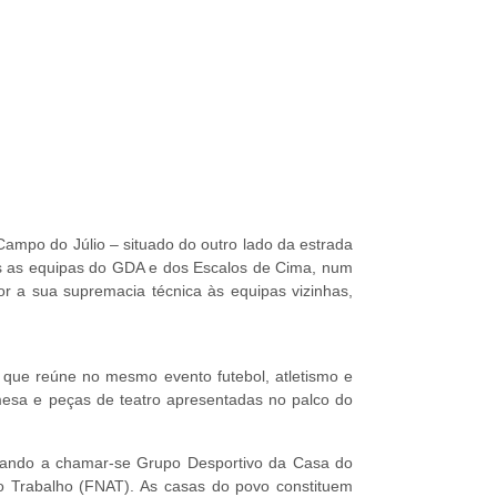
mpo do Júlio – situado do outro lado da estrada
ôs as equipas do GDA e dos Escalos de Cima, num
r a sua supremacia técnica às equipas vizinhas,
 que reúne no mesmo evento futebol, atletismo e
e mesa e peças de teatro apresentadas no palco do
sando a chamar-se Grupo Desportivo da Casa do
no Trabalho (FNAT). As casas do povo constituem