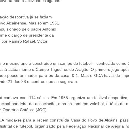
omove também actividades ligadas
ação desportiva já se faziam
tivo Alcainense. Mas só em 1951
mpulsionado pelo padre António
ume o cargo de presidente da
or Ramiro Rafael, Victor
 no mesmo ano é construído um campo de futebol – conhecido como Ca
está actualmente o Campo Trigueiros de Aragão. O primeiro jogo ap
tado pouco animador para os da casa: 0-1. Mas o GDA havia de impo
ndo 21 dos 38 encontros que se seguiram.
 contava com 114 sócios. Em 1955 organiza um festival desportivo,
principal bandeira da associação, mas há também voleibol, o ténis d
e Operária Católica (JOC).
A muda-se para a recém construída Casa do Povo de Alcains, pas
istrital de futebol, organizado pela Federação Nacional de Alegria 