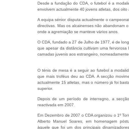
Desde a fundação do CDA, o futebol é a modalid
envolvem actualmente 40 jovens atletas, dos oito
A equipa sénior disputa actualmente o campeonato
directivas. Mas os alcainenses não abandonam o 
onde a agremiação se manteve vários anos.
O CDA, fundado a 27 de Julho de 1977, é de longe
que apesar da distância cultivam uma fervorosa
camadas juvenis aos estrangeiro, nomeadamente à 
O ténis de mesa é a seguir ao futebol a modali
que mais troféus deu ao CDA. A secção movim
actualmente 15 atletas, mas o número já foi bast
superior.
Depois de um período de interregno, a secção
reactivada em 2007.
Em Dezembro de 2007 o CDA organizou o 1º Tor
Alberto Manuel Soares, em homenagem póst
àquele que foi um dos principais dinamizadore