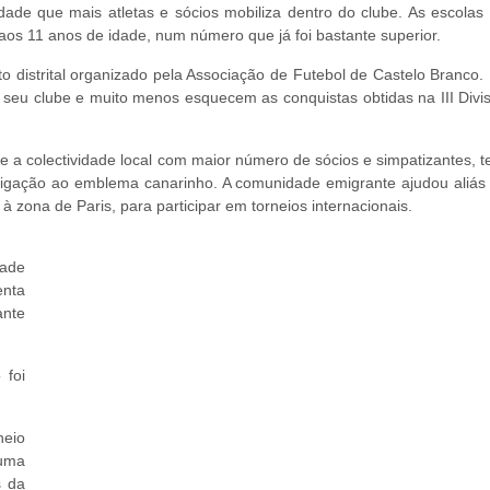
ade que mais atletas e sócios mobiliza dentro do clube. As escola
 aos 11 anos de idade, num número que já foi bastante superior.
 distrital organizado pela Associação de Futebol de Castelo Branco. 
seu clube e muito menos esquecem as conquistas obtidas na III Divisã
 a colectividade local com maior número de sócios e simpatizantes, t
 ligação ao emblema canarinho. A comunidade emigrante ajudou aliás 
zona de Paris, para participar em torneios internacionais.
dade
enta
ante
 foi
neio
uma
s da