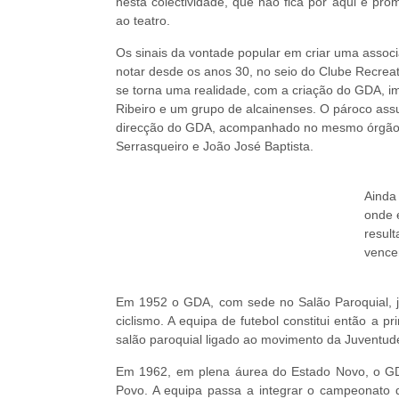
nesta colectividade, que não fica por aqui e pr
ao teatro.
Os sinais da vontade popular em criar uma associ
notar desde os anos 30, no seio do Clube Recrea
se torna uma realidade, com a criação do GDA, i
Ribeiro e um grupo de alcainenses. O pároco ass
direcção do GDA, acompanhado no mesmo órgão p
Serrasqueiro e João José Baptista.
Ainda
onde 
resul
vence
Em 1952 o GDA, com sede no Salão Paroquial, já
ciclismo. A equipa de futebol constitui então a 
salão paroquial ligado ao movimento da Juventud
Em 1962, em plena áurea do Estado Novo, o GD
Povo. A equipa passa a integrar o campeonato d