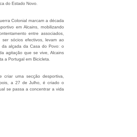
ica do Estado Novo.
Guerra Colonial marcam a década
rtivo em Alcains, mobilizando
contentamento entre associados,
ser sócios efectivos, levam ao
ra da alçada da Casa do Povo: o
da agitação que se vive, Alcains
a a Portugal em Bicicleta.
 criar uma secção desportiva,
pois, a 27 de Julho, é criado o
ual se passa a concentrar a vida