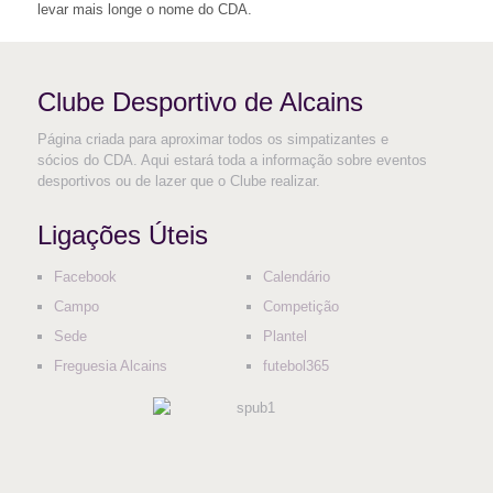
levar mais longe o nome do CDA.
Clube Desportivo de Alcains
Página criada para aproximar todos os simpatizantes e
sócios do CDA. Aqui estará toda a informação sobre eventos
desportivos ou de lazer que o Clube realizar.
Ligações Úteis
Facebook
Calendário
Campo
Competição
Sede
Plantel
Freguesia Alcains
futebol365